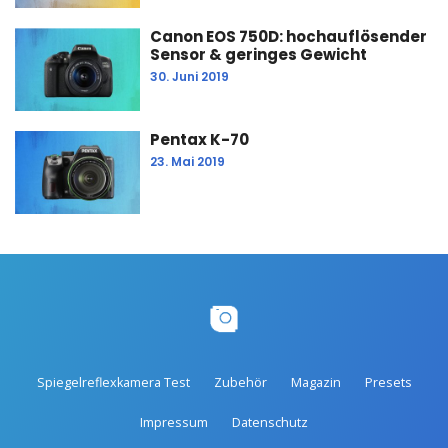
Canon EOS 750D: hochauflösender
Sensor & geringes Gewicht
30. Juni 2019
Pentax K-70
23. Mai 2019
Spiegelreflexkamera Test
Zubehör
Magazin
Presets
Impressum
Datenschutz