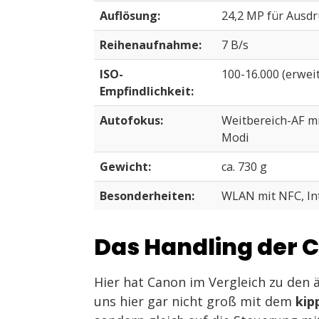
Auflösung:
24,2 MP für Ausdr
Reihenaufnahme:
7 B/s
ISO-
100-16.000 (erwei
Empfindlichkeit:
Autofokus:
Weitbereich-AF mi
Modi
Gewicht:
ca. 730 g
Besonderheiten:
WLAN mit NFC, Int
Das Handling der 
Hier hat Canon im Vergleich zu den ä
uns hier gar nicht groß mit dem
kip